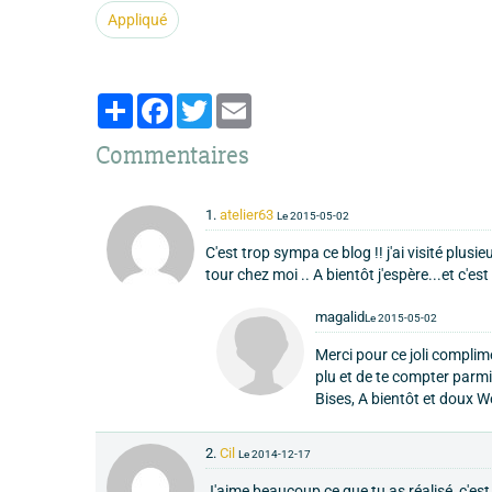
Appliqué
Partager
Facebook
Twitter
Email
Commentaires
1.
atelier63
Le 2015-05-02
C'est trop sympa ce blog !! j'ai visité plusieu
tour chez moi .. A bientôt j'espère...et c'est
magalid
Le 2015-05-02
Merci pour ce joli complim
plu et de te compter parmi 
Bises, A bientôt et doux We
2.
Cil
Le 2014-12-17
J'aime beaucoup ce que tu as réalisé, c'est t