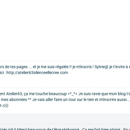
rs de tes pages ... et je me suis régalée !! je m'inscris ! Sylvie@ je t'invite 
 ici : http://atelier63silenceellecree.com
ent Atelier63, ça me touche beaucoup =^_^= Je suis ravie que mon blog t'
mes abonnées ^^ Je vais aller faire un tour sur le tien et m'inscrire aussi...
 ;o))
rès joli !! Merci beaucoup de t'être réabonné.. Ca me fait bien plaisir.. En 