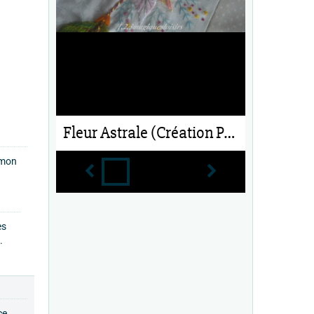
Fleur Astrale (Création Perso)
à mon
es
.
ce