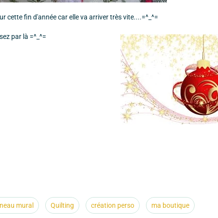
ur cette fin d'année car elle va arriver très vite....=^_^=
sez par là =^_^=
neau mural
Quilting
création perso
ma boutique