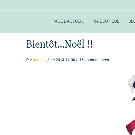
PAGE D'ACCUEIL
MA BOUTIQUE
BL
Accueil
Blog Magique
Bientôt...Noël !!
Bientôt...Noël !!
Par
magalid
Le 2014-11-30
16 commentaires