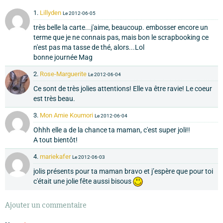
1.
Lillyden
Le 2012-06-05
très belle la carte...j'aime, beaucoup. embosser encore un
terme que je ne connais pas, mais bon le scrapbooking ce
n'est pas ma tasse de thé, alors...Lol
bonne journée Mag
2.
Rose-Marguerite
Le 2012-06-04
Ce sont de très jolies attentions! Elle va être ravie! Le coeur
est très beau.
3.
Mon Amie Koumori
Le 2012-06-04
Ohhh elle a de la chance ta maman, c'est super joli!!
A tout bientôt!
4.
mariekafer
Le 2012-06-03
jolis présents pour ta maman bravo et j’espère que pour toi
c'était une jolie fête aussi bisous
Ajouter un commentaire