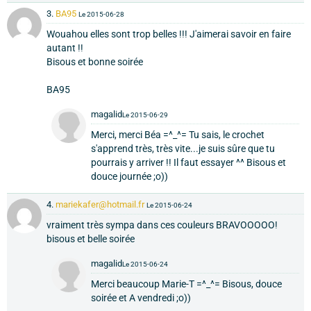
3.
BA95
Le 2015-06-28
Wouahou elles sont trop belles !!! J'aimerai savoir en faire
autant !!
Bisous et bonne soirée
BA95
magalid
Le 2015-06-29
Merci, merci Béa =^_^= Tu sais, le crochet
s'apprend très, très vite...je suis sûre que tu
pourrais y arriver !! Il faut essayer ^^ Bisous et
douce journée ;o))
4.
mariekafer@hotmail.fr
Le 2015-06-24
vraiment très sympa dans ces couleurs BRAVOOOOO!
bisous et belle soirée
magalid
Le 2015-06-24
Merci beaucoup Marie-T =^_^= Bisous, douce
soirée et A vendredi ;o))