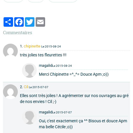
Partager
Facebook
Twitter
Email
Commentaires
1.
chipinette
Le 2015-08-24
très jolies tes fleurettes !!!
magalid
Le 2015-08-24
Merci Chipinette =^_^= Douce Apm ;o))
2.
Cil
Le 2015-07-07
Elles sont très jolies ! A agrémenter sur nos ouvrages au gré
de nos envies ! Cil ;-)
magalid
Le 2015-07-07
Oui, c'est exactement ça ^^ Bisous et douce Apm
ma belle Cécile ;o))