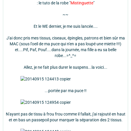
: le tuto de la robe "
Mistinguette
"
~~
Et le WE dernier, je me suis lancée....
J'ai donc pris mes tissus, ciseaux, épingles, patrons et bien sûr ma
MAC (sous l'oeil de ma puce qui n'en a pas loupé une miette !!!)
et....Pif, Paf, Pouf....dans la journée, ma fille a eu sa belle
robe...=^_^=
Allez, je ne fait plus durer le suspens...la voici...
...portée par ma puce !!
N'ayant pas de tissu à frou frou comme il fallait, j'ai rajouté en haut
et en bas un passepoil pour marquer la séparation des 2 tissus.