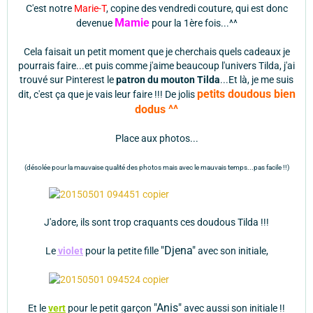
C'est notre
Marie-T
, copine des vendredi couture, qui est donc
Mamie
devenue
pour la 1ère fois...^^
Cela faisait un petit moment que je cherchais quels cadeaux je
pourrais faire...et puis comme j'aime beaucoup l'univers Tilda, j'ai
trouvé sur Pinterest le
patron du mouton Tilda
...Et là, je me suis
petits doudous bien
dit, c'est ça que je vais leur faire !!! De jolis
dodus ^^
Place aux photos...
(désolée pour la mauvaise qualité des photos mais avec le mauvais temps...pas facile !!)
J'adore, ils sont trop craquants ces doudous Tilda !!!
"Djena"
Le
violet
pour la petite fille
avec son initiale,
"Anis"
Et le
vert
pour le petit garçon
avec aussi son initiale !!