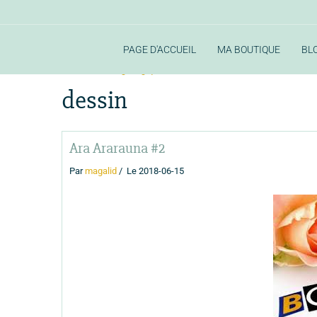
PAGE D'ACCUEIL
MA BOUTIQUE
BL
Accueil
Blog Magique
dessin
dessin
Ara Ararauna #2
Par
magalid
Le 2018-06-15