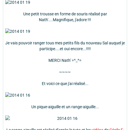
Une petit trousse en forme de souris réalisé par
Nath'....Magnifique, j'adore !!!
Je vais pouvoir ranger tous mes petits fils du nouveau Sal auquel je
participe....et oui encore...!!!!
MERCI Nath' =^_^=
~~~~
Et voici ce que j'ai réalisé...
Un pique-aiguille et un range-aiguille...
Le range-aiguille est réalisé d'après le tuto et les
vidéos
de
Cécile F
.