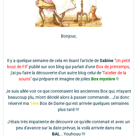
Bonjour,
Il y a quelque semaine de cela en lisant l'article de
Sabine
"
Un petit
bout de Fil
" publié sur son blog qui parlait d'une
Box de printemps
,
j'ai pu faire la découverte d'un autre blog celui de "
l'atelier de la
souris
" qui prépare et imagine de jolies
Box mystère
!!
Je suis allée voir ce que contenaient les anciennes Box qui, m'ayant
beaucoup plu, m'ont décidé alors à passer commande...J'ai donc
réservé ma
1ère
Box de Dame qui est arrivée quelques semaines
plus tard !!!
J'étais très impatiente de découvrir ce qu'elle contenait et avec un
peu d'avance sur la date prévue, la voilà arrivée dans ma
BAL
...Youhouu !!!