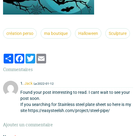
création perso
ma boutique
Halloween
Sculpture
Partager
Facebook
Twitter
Email
Commentaires
1.
Jack
Le 2022-01-12
Found your post interesting to read. I cant wait to see your
post soon.
If you searching for Stainless steel plate sheet so here is my
site https://easysteelsh.com/project/steel-pipe/
Ajouter un commentaire