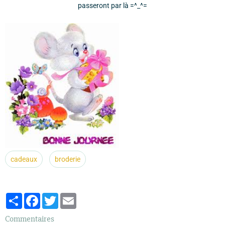
passeront par là =^_^=
cadeaux
broderie
Partager
Facebook
Twitter
Email
Commentaires