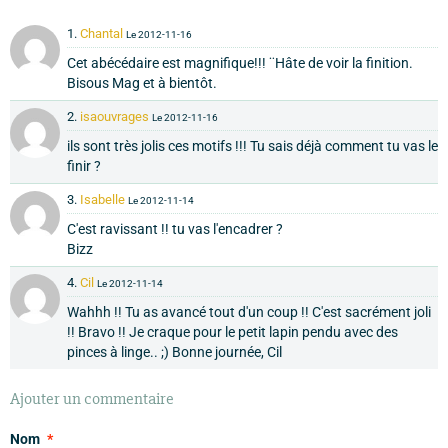
1.
Chantal
Le 2012-11-16
Cet abécédaire est magnifique!!! ¨Hâte de voir la finition.
Bisous Mag et à bientôt.
2.
isaouvrages
Le 2012-11-16
ils sont très jolis ces motifs !!! Tu sais déjà comment tu vas le
finir ?
3.
Isabelle
Le 2012-11-14
C'est ravissant !! tu vas l'encadrer ?
Bizz
4.
Cil
Le 2012-11-14
Wahhh !! Tu as avancé tout d'un coup !! C'est sacrément joli
!! Bravo !! Je craque pour le petit lapin pendu avec des
pinces à linge.. ;) Bonne journée, Cil
Ajouter un commentaire
Nom