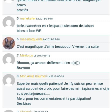
quelle patience, le résultat final devrait être magnifique
bravo
amitiés
5.
mariekafer
Le 2013-05-18
belle avancée et en + les parapluies sont de saison
bises et bon WE
6.
rose-marguerite
Le 2013-05-18
C'est magnifique! J'aime beaucoup! Vivement la suite!
7.
Mélilotus
Le 2013-05-16
Rhoooo, ça avance drôlement bien ;o)))))
Bravooo
8.
Mon Amie Koumori
Le 2013-05-16
Superbe, mais quelle patience! Je m'y suis un peu remise
aussi au point de croix, pour faire des mini tapisseries, moi je
suis petite joueuse.....
Merci pour tes commentaires et ta participation!
Des bises
9.
Chantal