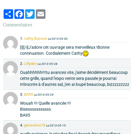
Partager
Facebook
Twitter
Email
Commentaires
1.
cathy Busson
Le 2013-05-30
[i][/i]J'adore cet ouvrage sera merveilleux !Bonne
continuation. Cordialement Cathy
2.
Lillyden
Le 2013-05-28
Ouahhhhhh!!!tu avances vite, j'aime décidément beaucoup
cette grille, quand l'expo vente sera passée je pourrai
m'inscrire à d'autres sal, j'en ai loupé beaucoup, bizzzzzzzzz
3.
BA95
Le 2013-05-24
Wouah !!! Quelle avancée !!!
Bisesssssssssss
BA95
4.
geneviève78
Le 2013-05-19