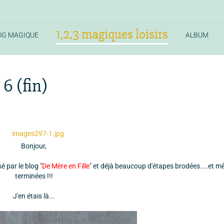
1,2,3 magiques loisirs
OG MAGIQUE
ALBUM
 6 (fin)
Bonjour,
 par le blog "
De Mère en Fille
" et déjà beaucoup d'étapes brodées....et 
terminées !!!
J'en étais là...