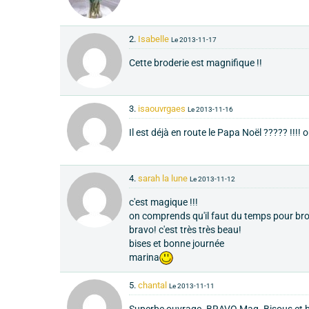
2.
Isabelle
Le 2013-11-17
Cette broderie est magnifique !!
3.
isaouvrgaes
Le 2013-11-16
Il est déjà en route le Papa Noël ????? !!!! o
4.
sarah la lune
Le 2013-11-12
c'est magique !!!
on comprends qu'il faut du temps pour brod
bravo! c'est très très beau!
bises et bonne journée
marina
5.
chantal
Le 2013-11-11
Superbe ouvrage. BRAVO Mag. Bisous et 