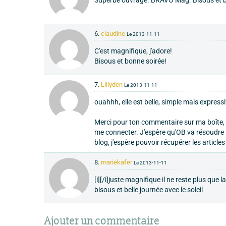
6.
claudine
Le 2013-11-11
C'est magnifique, j'adore!
Bisous et bonne soirée!
7.
Lillyden
Le 2013-11-11
ouahhh, elle est belle, simple mais expressi
Merci pour ton commentaire sur ma boîte, 
me connecter. J'espère qu'OB va résoudre l
blog, j'espère pouvoir récupérer les articles 
8.
mariekafer
Le 2013-11-11
[i][/i]juste magnifique il ne reste plus que 
bisous et belle journée avec le soleil
Ajouter un commentaire