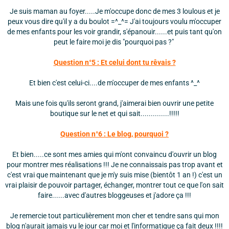
Je suis maman au foyer.....Je m'occupe donc de mes 3 loulous et je
peux vous dire qu'il y a du boulot =^_^= J'ai toujours voulu m'occuper
de mes enfants pour les voir grandir, s'épanouir......et puis tant qu'on
peut le faire moi je dis "pourquoi pas ?"
Question n°5 : Et celui dont tu rêvais ?
Et bien c'est celui-ci....de m'occuper de mes enfants ^_^
Mais une fois qu'ils seront grand, j'aimerai bien ouvrir une petite
boutique sur le net et qui sait..............!!!!!
Question n°6 : Le blog, pourquoi ?
Et bien.....ce sont mes amies qui m'ont convaincu d'ouvrir un blog
pour montrer mes réalisations !!! Je ne connaissais pas trop avant et
c'est vrai que maintenant que je m'y suis mise (bientôt 1 an !) c'est un
vrai plaisir de pouvoir partager, échanger, montrer tout ce que l'on sait
faire......avec d'autres bloggeuses et j'adore ça !!!
Je remercie tout particulièrement mon cher et tendre sans qui mon
blog n'aurait jamais vu le jour car moi et l'informatique ça fait deux !!!!