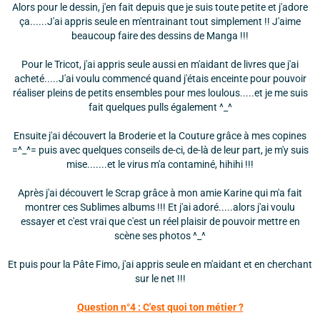
Alors pour le dessin, j'en fait depuis que je suis toute petite et j'adore
ça......J'ai appris seule en m'entrainant tout simplement !! J'aime
beaucoup faire des dessins de Manga !!!
Pour le Tricot, j'ai appris seule aussi en m'aidant de livres que j'ai
acheté.....J'ai voulu commencé quand j'étais enceinte pour pouvoir
réaliser pleins de petits ensembles pour mes loulous.....et je me suis
fait quelques pulls également ^_^
Ensuite j'ai découvert la Broderie et la Couture grâce à mes copines
=^_^= puis avec quelques conseils de-ci, de-là de leur part, je m'y suis
mise.......et le virus m'a contaminé, hihihi !!!
Après j'ai découvert le Scrap grâce à mon amie Karine qui m'a fait
montrer ces Sublimes albums !!! Et j'ai adoré.....alors j'ai voulu
essayer et c'est vrai que c'est un réel plaisir de pouvoir mettre en
scène ses photos ^_^
Et puis pour la Pâte Fimo, j'ai appris seule en m'aidant et en cherchant
sur le net !!!
Question n°4 : C'est quoi ton métier ?