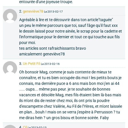
entourée d'une joyeuse troupe.
2.
geneviève78
Le 2013-02-17
Agréable à lire et te découvrir dans ton article"taguée"
un peu le même parcours que toi, sauf l'âge qu'il faut xxx
le dessin laissé pour notre ainée, le scrap pour la cadette et
l'informatique pour le dernier et tout ce qui touche aux fils
pour moi.
tes articles sont rafraichissants bravo
amicalement geneviève78
3.
Un Petit Fil
Le 2013-02-16
Oh bonsoir Mag, comme je suis contente de mieux te
connaître, et tu es bien occupée dis moi ! les petits bouts je
connais, ma dernière puce a 6 ans mais bon moi j'en ai 44
..... oups... même pas peur. je te souhaite de bonnes
vacances et désolée Mag, mes fils étaient bien là-bas mais
ils m'ont dis de rester chez moi, ils ont pris la poudre
d'escampette chez Valérie, Au Fil de l'Yères, et m'ont laissée
en plan...bouh ! mais on se verra j'espère à Perrusson ? tu
me diras hein ? un gros bisou et bonne soirée. Faby
4.
Cil
Le 2013-02-13