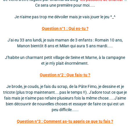
Ce sera une première pour moi.....
Je n'aime pas trop me dévoiler mais je vais jouer le jeu ^_^
Question n°1 : Qui es-tu ?
J'ai eu 33 ans lundi, je suis maman de 3 enfants : Romain 10 ans,
Manon bientôt 8 ans et Milan qui aura 5 ans mardi.....
J'habite un charmant petit village de Seine et Marne, à la campagne
et je m'y plait énormément.
Question n°2 : Que fais-tu ?
Je brode, je couds, je fais du scrap, de la Pâte Fimo, je dessine et je
tricote (plus trop maintenant....pas le temps !!). J'adore tout ce que je
fais mais je n'aime pas refaire plusieurs fois la même chose.....J'aime
bien découvrir de nouvelles choses et essayer de faire ce qui est un
peu difficile......
Question n°3 : Comment as-tu appris ce que tu fais ?