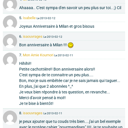
Ahaaaa.. C'est sympa d'en savoir un peu plus sur toi.. ;) Cil
5.
Isabelle
Le 2013-02-12
Joyeux Anniversaire à Milan et gros bisous
6.
isaouvrages
Le 2013-02-12
Bon anniversaire à Milan !!!
7.
Mon Amie Koumori
Le 2013-02-11
Hihihi!!
Petite cachottière!! Bon anniversaire alors!!
C'est sympa de te connaitre un peu plus....
Bon, moi je suis embêtée car je ne sais jamais qui taguer...
En plus, j'ai que 2 abonnées ^_^
Je veux bien répondre à tes question, en revanche...
Merci d'avoir pensé à moi!!
Je te bise à bientôt!
8.
isaouvrages
Le 2013-02-11
je peux ajouter que tu couds très bien....j'ai un bel exemple
avec le protège cahier "gourmandises" !!!! Je te souhaite un