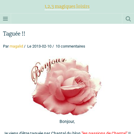
1,2,3 magiques loisirs
Taguée !!
Par
magalid
Le 2013-02-10
10 commentaires
Bonjour,
Je viens d'être taguée par Chantal du blog
"les passions de Chantal"
!!