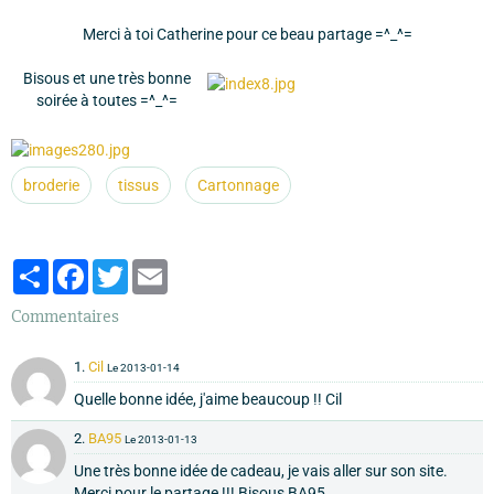
Merci à toi Catherine pour ce beau partage =^_^=
Bisous et une très bonne
soirée à toutes =^_^=
broderie
tissus
Cartonnage
Partager
Facebook
Twitter
Email
Commentaires
1.
Cil
Le 2013-01-14
Quelle bonne idée, j'aime beaucoup !! Cil
2.
BA95
Le 2013-01-13
Une très bonne idée de cadeau, je vais aller sur son site.
Merci pour le partage !!! Bisous BA95