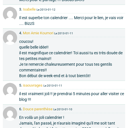
3.
Isabelle
Le 2013-01-12
Il est superbe ton calendrier .... Merci pour le lien, je vais voir
.... BizzS
4.
Mon Amie Koumori
Le 2013-01-11
coucou!
quelle belle idée!!
il est magnifique ce calendrier! Toi aussi tu es très douée de
tes petites mains!!
Je te remercie chaleureusement pour tous tes gentils
commentaires!!
Bon début de week-end et à tout bientôt!
5.
isaouvrages
Le 2013-01-11
il est vraiment joli !! je prendrai 5 minutes pour aller visiter ce
blog !!!
6.
Douce parenthèse
Le 2013-01-10
En voilà un joli calendrier !
Jamais, l'an passé, je n'aurais imaginé qu'il me soit tant