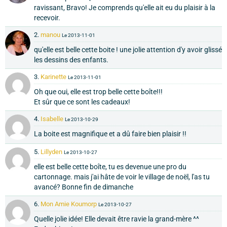
ravissant, Bravo! Je comprends qu'elle ait eu du plaisir à la
recevoir.
2.
manou
Le 2013-11-01
qu'elle est belle cette boite ! une jolie attention d'y avoir glissé
les dessins des enfants.
3.
Karinette
Le 2013-11-01
Oh que oui, elle est trop belle cette boîte!!!
Et sûr que ce sont les cadeaux!
4.
Isabelle
Le 2013-10-29
La boite est magnifique et a dû faire bien plaisir !!
5.
Lillyden
Le 2013-10-27
elle est belle cette boîte, tu es devenue une pro du
cartonnage. mais j'ai hâte de voir le village de noël, l'as tu
avancé? Bonne fin de dimanche
6.
Mon Amie Koumorp
Le 2013-10-27
Quelle jolie idée! Elle devait être ravie la grand-mère ^^