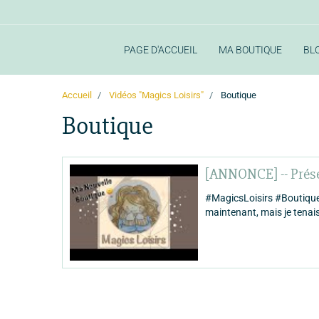
PAGE D'ACCUEIL
MA BOUTIQUE
BL
Accueil
Vidéos "Magics Loisirs"
Boutique
Boutique
[ANNONCE] -- Prése
#MagicsLoisirs #Boutique 
maintenant, mais je tenais 