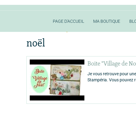
PAGE D'ACCUEIL
MA BOUTIQUE
BL
Accueil
Vidéos "Magics Loisirs"
noël
noël
Boite "Village de N
Je vous retrouve pour une 
Stampéria. Vous pouvez ret