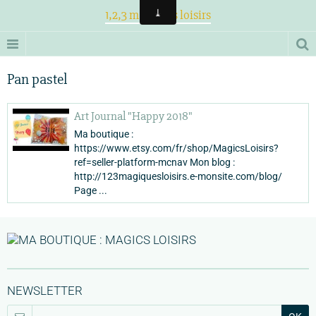
1,2,3 magiques loisirs
Pan pastel
Art Journal "Happy 2018"
Ma boutique :
https://www.etsy.com/fr/shop/MagicsLoisirs?
ref=seller-platform-mcnav Mon blog :
http://123magiquesloisirs.e-monsite.com/blog/
Page ...
NEWSLETTER