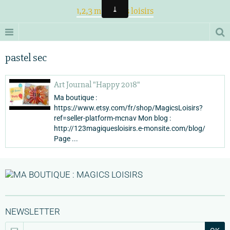
1,2,3 magiques loisirs
pastel sec
Art Journal "Happy 2018"
Ma boutique :
https://www.etsy.com/fr/shop/MagicsLoisirs?
ref=seller-platform-mcnav Mon blog :
http://123magiquesloisirs.e-monsite.com/blog/
Page ...
NEWSLETTER