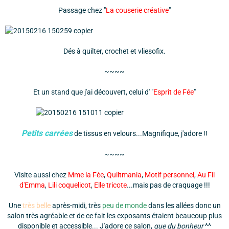
Passage chez "
La couserie créative
"
Dés à quilter, crochet et vliesofix.
~~~~
Et un stand que j'ai découvert, celui d' "
Esprit de Fée
"
Petits carrées
de tissus en velours...Magnifique, j'adore !!
~~~~
Visite aussi chez
Mme la Fée
,
Quiltmania
,
Motif personnel
,
Au Fil
d'Emma
,
Lili coquelicot
,
Elle tricote
...mais pas de craquage !!!
Une
très belle
après-midi, très
peu de monde
dans les allées donc un
salon très agréable et de ce fait les exposants étaient beaucoup plus
disponible et accessible... J'adore ce salon,
que du bonheur
^^