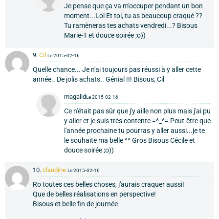
Je pense que ça va m'occuper pendant un bon
moment...Lol Et toi, tu as beaucoup craqué ??
Tu ramèneras tes achats vendredi...? Bisous
Marie-T et douce soirée ;o))
9.
Cil
Le 2015-02-16
Quelle chance... Je n'ai toujours pas réussi à y aller cette
année.. De jolis achats.. Génial !!! Bisous, Cil
magalid
Le 2015-02-16
Ce n'était pas sûr que j'y aille non plus mais j'ai pu
y aller et je suis très contente =^_^= Peut-être que
l'année prochaine tu pourras y aller aussi...je te
le souhaite ma belle ^^ Gros Bisous Cécile et
douce soirée ;o))
10.
claudine
Le 2015-02-16
Ro toutes ces belles choses, j'aurais craquer aussi!
Que de belles réalisations en perspective!
Bisous et belle fin de journée