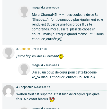
magalid
Le 2015-02-26
Merci Chantal45 =^_^= Les couleurs de ce Sal
"Shabby..." m'ont beaucoup plus également et le
rendu est Superbe une fois brodé !! Je te
comprends, moi aussi j'ai plein de chose en
cours...mais j'ai craqué quand même...^^ Bisous
et douce journée ;o))
3.
Couson
Le 2015-02-23
j'aime bcp le Sara Guermani!
magalid
Le 2015-02-25
J'ai eu un coup de cœur pour cette broderie
=^_^= Bisous et douce journée Couson ;o))
4. Stéphanie
Le 2015-02-23
Wahou tout est superbe. C'est bien de craquer quelques
fois. A bientôt bisous
magalid
Le 2015-02-23