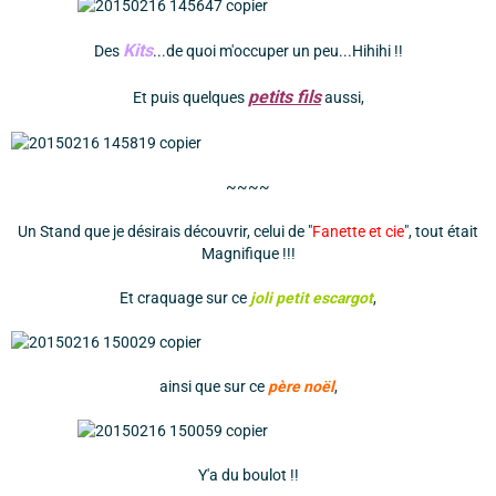
Kits
Des
...de quoi m'occuper un peu...Hihihi !!
petits fils
Et puis quelques
aussi,
~~~~
Un Stand que je désirais découvrir, celui de "
Fanette et cie
", tout était
Magnifique !!!
Et craquage sur ce
joli petit escargot
,
ainsi que sur ce
père noël
,
Y'a du boulot !!