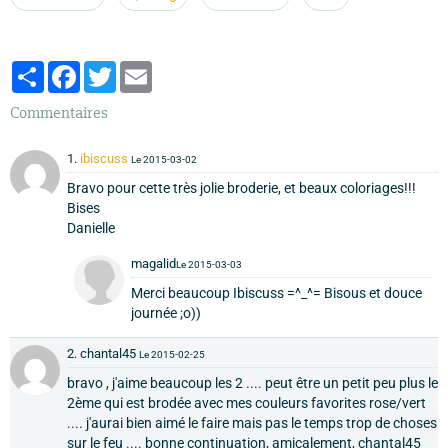
Partager
Facebook
Twitter
Email
Commentaires
1.
ibiscuss
Le 2015-03-02
Bravo pour cette très jolie broderie, et beaux coloriages!!!
Bises
Danielle
magalid
Le 2015-03-03
Merci beaucoup Ibiscuss =^_^= Bisous et douce
journée ;o))
2. chantal45
Le 2015-02-25
bravo , j'aime beaucoup les 2 .... peut être un petit peu plus le
2ème qui est brodée avec mes couleurs favorites rose/vert
.... j'aurai bien aimé le faire mais pas le temps trop de choses
sur le feu .... bonne continuation, amicalement, chantal45