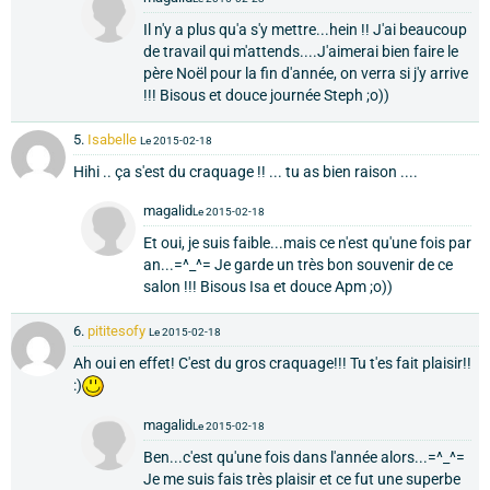
Il n'y a plus qu'a s'y mettre...hein !! J'ai beaucoup
de travail qui m'attends....J'aimerai bien faire le
père Noël pour la fin d'année, on verra si j'y arrive
!!! Bisous et douce journée Steph ;o))
5.
Isabelle
Le 2015-02-18
Hihi .. ça s'est du craquage !! ... tu as bien raison ....
magalid
Le 2015-02-18
Et oui, je suis faible...mais ce n'est qu'une fois par
an...=^_^= Je garde un très bon souvenir de ce
salon !!! Bisous Isa et douce Apm ;o))
6.
pititesofy
Le 2015-02-18
Ah oui en effet! C'est du gros craquage!!! Tu t'es fait plaisir!!
:)
magalid
Le 2015-02-18
Ben...c'est qu'une fois dans l'année alors...=^_^=
Je me suis fais très plaisir et ce fut une superbe