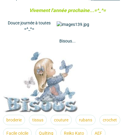
Vivement l'année prochaine...=^_^=
Douce journée à toutes
=^_^=
Bisous...
broderie
tissus
couture
rubans
crochet
Facile cécile
Quilting
Reiko Kato
AEF