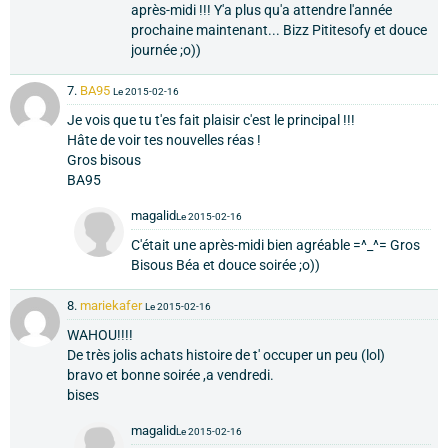
après-midi !!! Y'a plus qu'a attendre l'année
prochaine maintenant... Bizz Pititesofy et douce
journée ;o))
7.
BA95
Le 2015-02-16
Je vois que tu t'es fait plaisir c'est le principal !!!
Hâte de voir tes nouvelles réas !
Gros bisous
BA95
magalid
Le 2015-02-16
C'était une après-midi bien agréable =^_^= Gros
Bisous Béa et douce soirée ;o))
8.
mariekafer
Le 2015-02-16
WAHOU!!!!
De très jolis achats histoire de t' occuper un peu (lol)
bravo et bonne soirée ,a vendredi.
bises
magalid
Le 2015-02-16