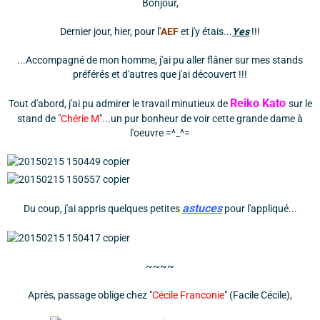
Bonjour,
Dernier jour, hier, pour l'
AEF
et j'y étais...
Yes
!!!
...Accompagné de mon homme, j'ai pu aller flâner sur mes stands
préférés et d'autres que j'ai découvert !!!
Reiko Kato
Tout d'abord, j'ai pu admirer le travail minutieux de
sur le
stand de "
Chérie M
"...un pur bonheur de voir cette grande dame à
l'oeuvre =^_^=
astuces
Du coup, j'ai appris quelques petites
pour l'appliqué...
~~~~
Après, passage oblige chez "
Cécile Franconie
" (Facile Cécile),