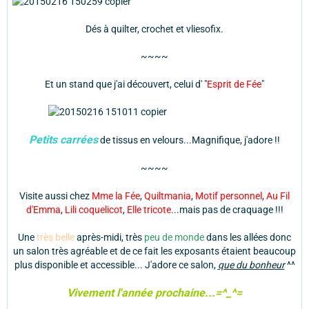
Dés à quilter, crochet et vliesofix.
~~~~
Et un stand que j'ai découvert, celui d' "
Esprit de Fée
"
Petits carrées
de tissus en velours...Magnifique, j'adore !!
~~~~
Visite aussi chez
Mme la Fée
,
Quiltmania
,
Motif personnel
,
Au Fil
d'Emma
,
Lili coquelicot
,
Elle tricote
...mais pas de craquage !!!
Une
très belle
après-midi, très
peu de monde
dans les allées donc
un salon très agréable et de ce fait les exposants étaient beaucoup
plus disponible et accessible... J'adore ce salon,
que du bonheur
^^
Vivement l'année prochaine...=^_^=