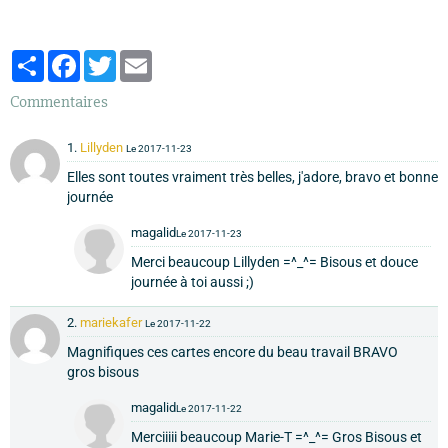
Partager
Facebook
Twitter
Email
Commentaires
1.
Lillyden
Le 2017-11-23
Elles sont toutes vraiment très belles, j'adore, bravo et bonne
journée
magalid
Le 2017-11-23
Merci beaucoup Lillyden =^_^= Bisous et douce
journée à toi aussi ;)
2.
mariekafer
Le 2017-11-22
Magnifiques ces cartes encore du beau travail BRAVO
gros bisous
magalid
Le 2017-11-22
Merciiiii beaucoup Marie-T =^_^= Gros Bisous et