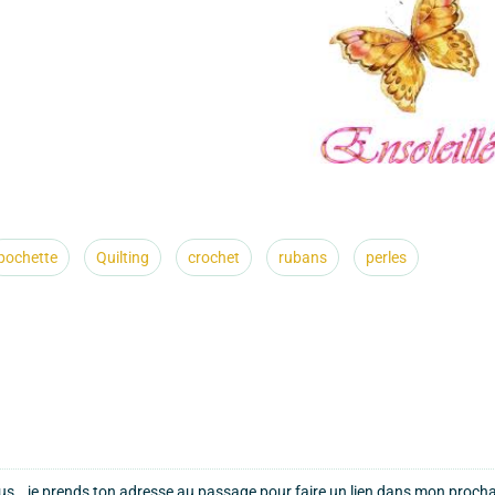
pochette
Quilting
crochet
rubans
perles
sous...je prends ton adresse au passage pour faire un lien dans mon proch