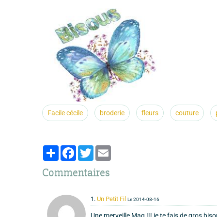
Facile cécile
broderie
fleurs
couture
Partager
Facebook
Twitter
Email
Commentaires
1.
Un Petit Fil
Le 2014-08-16
Une merveille Mag !!! je te fais de gros bi