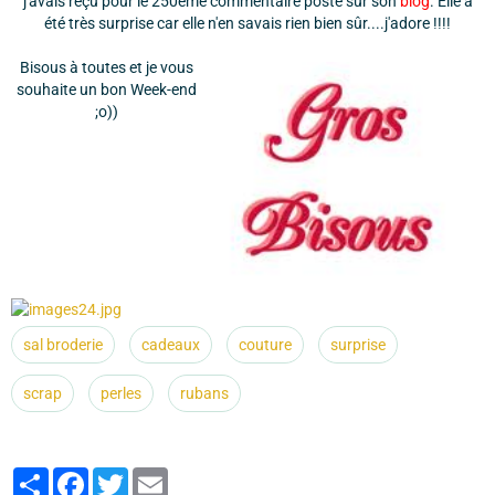
j'avais reçu pour le 250ème commentaire posté sur son
blog
. Elle a
été très surprise car elle n'en savais rien bien sûr....j'adore !!!!
Bisous à toutes et je vous
souhaite un bon Week-end
;o))
sal broderie
cadeaux
couture
surprise
scrap
perles
rubans
Partager
Facebook
Twitter
Email