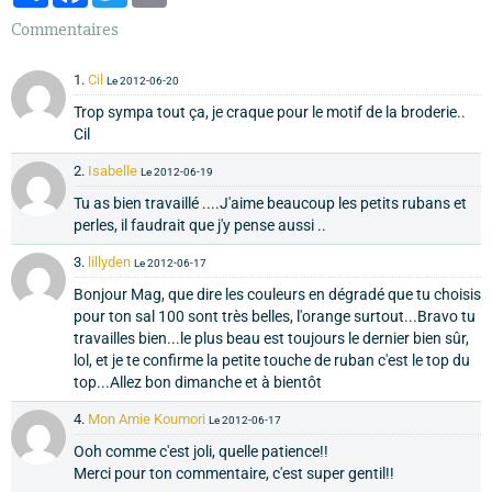
Commentaires
1.
Cil
Le 2012-06-20
Trop sympa tout ça, je craque pour le motif de la broderie..
Cil
2.
Isabelle
Le 2012-06-19
Tu as bien travaillé ....J'aime beaucoup les petits rubans et
perles, il faudrait que j'y pense aussi ..
3.
lillyden
Le 2012-06-17
Bonjour Mag, que dire les couleurs en dégradé que tu choisis
pour ton sal 100 sont très belles, l'orange surtout...Bravo tu
travailles bien...le plus beau est toujours le dernier bien sûr,
lol, et je te confirme la petite touche de ruban c'est le top du
top...Allez bon dimanche et à bientôt
4.
Mon Amie Koumori
Le 2012-06-17
Ooh comme c'est joli, quelle patience!!
Merci pour ton commentaire, c'est super gentil!!